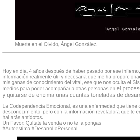
Muerte en el Olvido, Ángel González.
Hoy en día, 4 años después de haber pasado por ese infierno, 
información realmente útil y necesaria que me ha proporciona
mis ganas de conocimiento del vital, ese que nos oculta el Sis
el proce
medios para poder acompañar a otras personas en
y quitarse de encima unas cuantas toneladas de desam
La Codependencia Emocional, es una enfermedad que tiene q
desconocimiento, pero con la información reveladora que te e
hallarás antídotos.
Un Favor: Quítate la venda o no te la pongas
#Autoestima
#DesarrolloPersonal