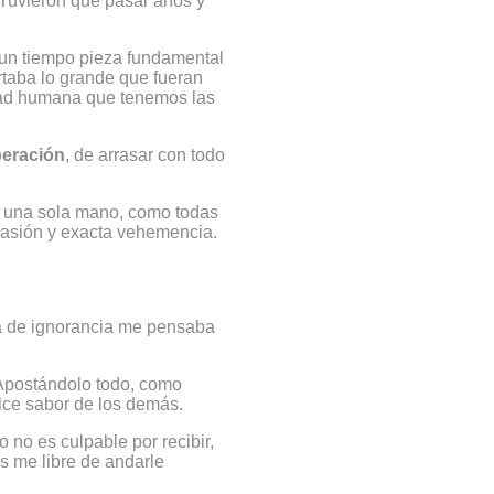
 Tuvieron que pasar años y
 un tiempo pieza fundamental
taba lo grande que fueran
idad humana que tenemos las
peración
, de arrasar con todo
n una sola mano, como todas
 pasión y exacta vehemencia.
ca de ignorancia me pensaba
 Apostándolo todo, como
ulce sabor de los demás.
no es culpable por recibir,
os me libre de andarle