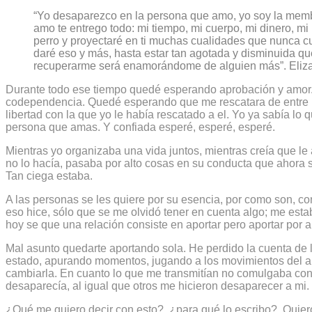
“Yo desaparezco en la persona que amo, yo soy la memb
amo te entrego todo: mi tiempo, mi cuerpo, mi dinero, mi 
perro y proyectaré en ti muchas cualidades que nunca cul
daré eso y más, hasta estar tan agotada y disminuida q
recuperarme será enamorándome de alguien más”. Elizab
Durante todo ese tiempo quedé esperando aprobación y amor. 
codependencia. Quedé esperando que me rescatara de entre 
libertad con la que yo le había rescatado a el. Yo ya sabía lo 
persona que amas. Y confiada esperé, esperé, esperé.
Mientras yo organizaba una vida juntos, mientras creía que le
no lo hacía, pasaba por alto cosas en su conducta que ahora s
Tan ciega estaba.
A las personas se les quiere por su esencia, por como son, con
eso hice, sólo que se me olvidó tener en cuenta algo; me es
hoy se que una relación consiste en aportar pero aportar por 
Mal asunto quedarte aportando sola. He perdido la cuenta de 
estado, apurando momentos, jugando a los movimientos del a
cambiarla. En cuanto lo que me transmitían no comulgaba con
desaparecía, al igual que otros me hicieron desaparecer a mi.
¿Qué me quiero decir con esto?, ¿para qué lo escribo?. Quiero