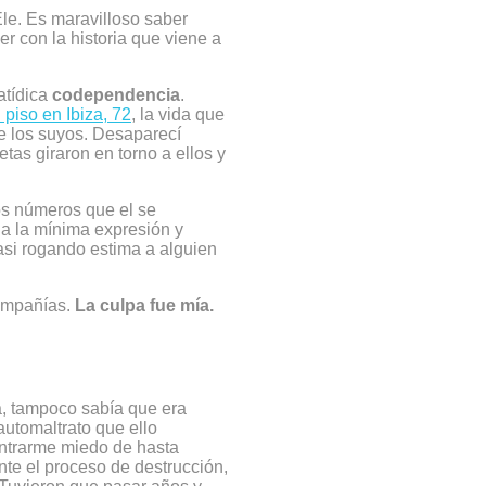
Ele. Es maravilloso saber
 con la historia que viene a
atídica
codependencia
.
 piso en Ibiza, 72
, la vida que
re los suyos. Desaparecí
tas giraron en torno a ellos y
os números que el se
a la mínima expresión y
asi rogando estima a alguien
compañías.
La culpa fue mía.
a, tampoco sabía que era
automaltrato que ello
entrarme miedo de hasta
te el proceso de destrucción,