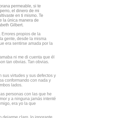
rana permeable, si te
perro, el dinero de mi
tivaste en ti mismo. Te
ue la única manera de
eth Gilbert.
Errores propios de la
la gente, desde la misma
que era sentirse amada por la
 amaba ni me di cuenta que él
on tan obvias. Tan obvias.
 sus virtudes y sus defectos y
taba conformando con nada y
ambos lados.
las personas con las que he
mor y a ninguna jamás intenté
migo, era yo la que
 dejarme claro, lo ignorante