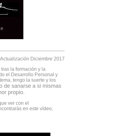
Actualización Diciembre 2017
tras la formación y la
do el Desarrollo Personal y
tema, tengo la suerte y los
so de sanarse a si mismas
or propio.
ue ver con el
ncontrarás en este vídeo,