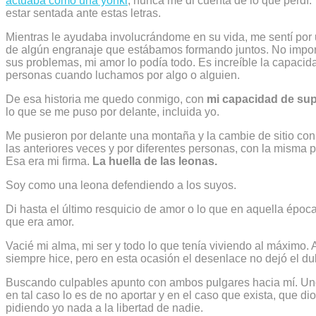
actuaba como una yonki
, nunca me di cuenta de lo que perdí.
estar sentada ante estas letras.
Mientras le ayudaba involucrándome en su vida, me sentí por
de algún engranaje que estábamos formando juntos. No impor
sus problemas, mi amor lo podía todo. Es increíble la capac
personas cuando luchamos por algo o alguien.
De esa historia me quedo conmigo, con
mi capacidad de su
lo que se me puso por delante, incluida yo.
Me pusieron por delante una montaña y la cambie de sitio co
las anteriores veces y por diferentes personas, con la misma
Esa era mi firma.
La huella de las leonas.
Soy como una leona defendiendo a los suyos.
Di hasta el último resquicio de amor o lo que en aquella épo
que era amor.
Vacié mi alma, mi ser y todo lo que tenía viviendo al máximo.
siempre hice, pero en esta ocasión el desenlace no dejó el d
Buscando culpables apunto con ambos pulgares hacia mí. Uno 
en tal caso lo es de no aportar y en el caso que exista, que di
pidiendo yo nada a la libertad de nadie.