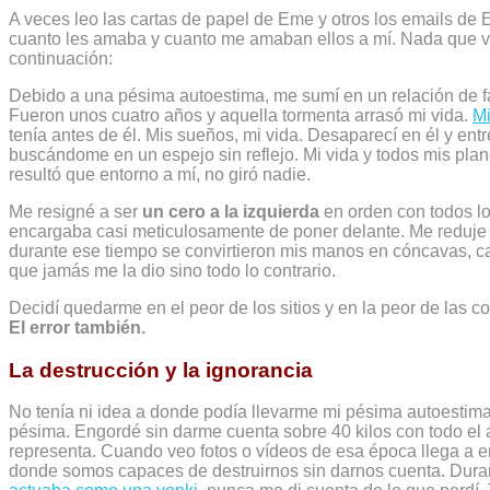
A veces leo las cartas de papel de Eme y otros los emails de 
cuanto les amaba y cuanto me amaban ellos a mí. Nada que ver
continuación:
Debido a una pésima autoestima, me sumí en un relación de f
Fueron unos cuatro años y aquella tormenta arrasó mi vida.
Mi
tenía antes de él. Mis sueños, mi vida. Desaparecí en él y ent
buscándome en un espejo sin reflejo. Mi vida y todos mis plane
resultó que entorno a mí, no giró nadie.
Me resigné a ser
un cero a la izquierda
en orden con todos l
encargaba casi meticulosamente de poner delante. Me reduje 
durante ese tiempo se convirtieron mis manos en cóncavas, c
que jamás me la dio sino todo lo contrario.
Decidí quedarme en el peor de los sitios y en la peor de las 
El error también.
La destrucción y la ignorancia
No tenía ni idea a donde podía llevarme mi pésima autoestim
pésima. Engordé sin darme cuenta sobre 40 kilos con todo el 
representa. Cuando veo fotos o vídeos de esa época llega a 
donde somos capaces de destruirnos sin darnos cuenta. Duran