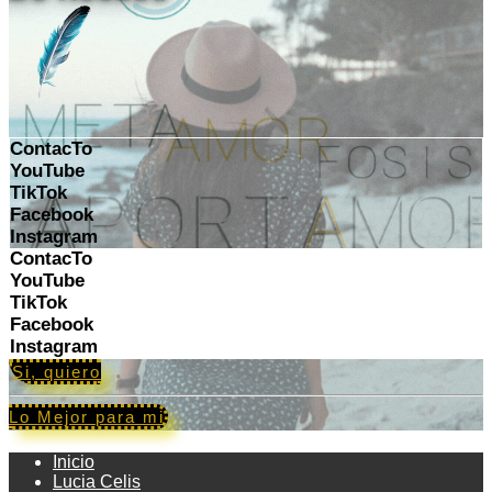
ContacTo
YouTube
TikTok
Facebook
Instagram
ContacTo
YouTube
TikTok
Facebook
Instagram
Si, quiero
Lo Mejor para mi
Inicio
Lucia Celis