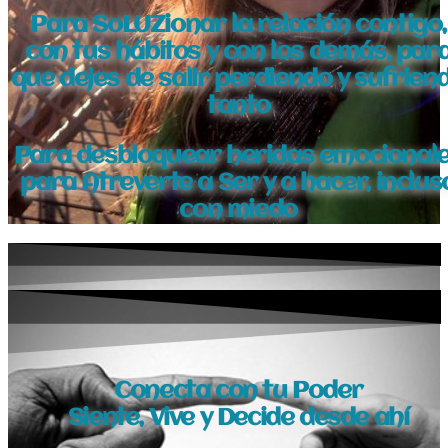
Para SoLUZionar la relación contigo,
con tus hábitos y con los demás, par
que dejes de salir perdiendo y sufrien
tanto
Para desbloquear heridas emocional
para Atreverte a Ser y a hacer, inclus
con miedo
Conecta con tu Poder
Siente, Vive y Decide desde ahí