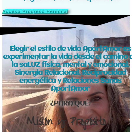
Acceso Progreso Personal
Elegir el estilo de vida AportAmor es
experimentar la vida desde el camino 
la saLUZ física, mental y emocional.
Sinergia Relacional, Reciprocidad
energética y Relaciones Sanas
AportAmor
¿PARA QUÉ
?
Misión y Propósito