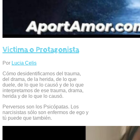
Victima o Protagonista
Por
Lucia Celis
Cómo desidentificarnos del trauma,
del drama, de la herida, de lo que
duele, de lo que lo causó y de lo que
interpretamos de ese trauma, drama,
herida y de lo que lo causó.
Perversos son los Psicópatas. Los
narcisistas sólo son enfermos de ego y
tú puede que también.