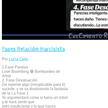
Fases Relación Narcisista
Por
Lucia Celis
1.Fase Paraíso
Love Boombing 🔴 Bombardeo de
Amor
2. Fase Devaluación
De repente algo (inexplicable para ti)
sucede, y se va disolviendo la fantasía
de la La Fase 1
Te argumentará como si fuera un robot
y te hará sentir que
eres insuficiente y lo que haces