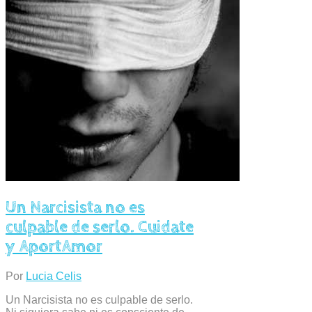
Un Narcisista no es
culpable de serlo. Cuidate
y AportAmor
Por
Lucia Celis
Un Narcisista no es culpable de serlo.