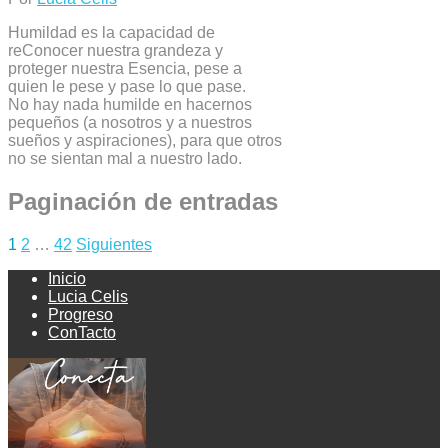
Humildad es la capacidad de
reConocer nuestra grandeza y
proteger nuestra Esencia, pese a
quien le pese y pase lo que pase.
No hay nada humilde en hacernos
pequeños (a nosotros y a nuestros
sueños y aspiraciones), para que otros
no se sientan mal a nuestro lado.
Paginación de entradas
1
2
…
42
Siguientes
Inicio
Lucia Celis
Progreso
ConTacto