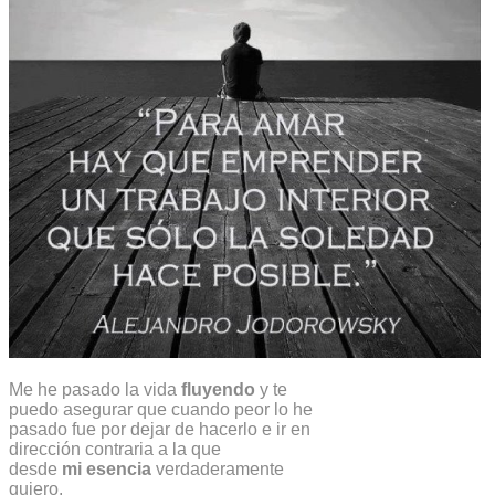
Me he pasado la vida
fluyendo
y te
puedo asegurar que cuando peor lo he
pasado fue por dejar de hacerlo e ir en
dirección contraria a la que
desde
mi esencia
verdaderamente
quiero.