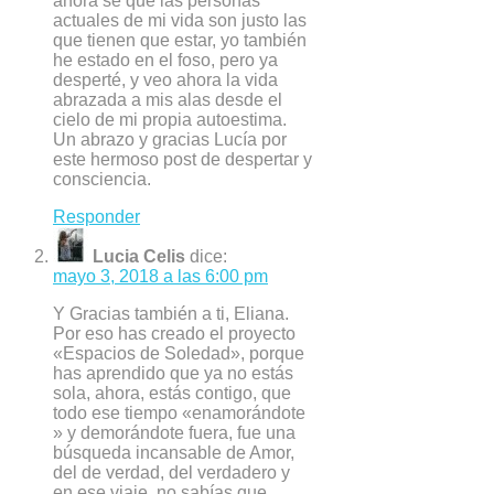
ahora sé que las personas
actuales de mi vida son justo las
que tienen que estar, yo también
he estado en el foso, pero ya
desperté, y veo ahora la vida
abrazada a mis alas desde el
cielo de mi propia autoestima.
Un abrazo y gracias Lucía por
este hermoso post de despertar y
consciencia.
Responder
Lucia Celis
dice:
mayo 3, 2018 a las 6:00 pm
Y Gracias también a ti, Eliana.
Por eso has creado el proyecto
«Espacios de Soledad», porque
has aprendido que ya no estás
sola, ahora, estás contigo, que
todo ese tiempo «enamorándote
» y demorándote fuera, fue una
búsqueda incansable de Amor,
del de verdad, del verdadero y
en ese viaje, no sabías que