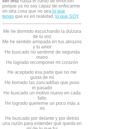
ser feliz
hasta el llanto de emoción
porque ya no soy capaz de enfocarme
en otra cosa que no sea
lo que
tengo
que es en realidad,
lo que SOY
.
Me he dormido escuchando la dulzura
de tu voz
Me he sentido arropada en tus abrazos
y tu amor
He buscado no sentirme de segunda
mano
He logrado recomponer mi corazón
He aceptado esa parte que no me
gusta de mí
He borrado las zancadillas que puso
el pasado
He buscado un motivo nuevo en cada
fallo
He logrado quererme un poco más a
mí
He buscado por delante y por detrás
una razón para entender qué queda en
mí de lo que fui