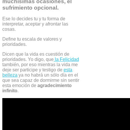
muchisimas ocasiones, el
sufrimiento opcional.
Ese lo decides tu y tu forma de
interpretar, aceptar y afrontar las
cosas.
Define tu escala de valores y
prioridades.
Dicen que la vida es cuestión de
prioridades. Yo digo, que
la Felicidad
también, por eso mientras la vida me
deje ser participe y testigo de
esta
belleza
ya no habrá un sólo día en el
que sea capaz de dormirme sin sentir
esta emoción de
agradecimiento
infinito
.