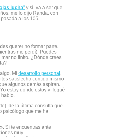
ojas lucha
”
y si, va a ser que
años, me lo dijo Randa, con
 pasada a los 105.
edes querer no formar parte.
mientras me perdí). Puedes
 mar no finito. ¿Dónde crees
la?
 algo. Mi
desarrollo personal
,
ntes satisfecho contigo mismo
s que algunos demás aspiran.
 Yo estoy donde estoy y llegué
 hablo.
o), de la última consulta que
co psicólogo que me ha
». Si te encuentras ante
aciones muy