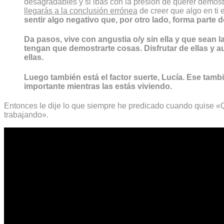
desagradables y si ibas con la presión de querer demostr
llegarás a la conclusión errónea
de creer que algo en ti 
sentir algo negativo que, por otro lado, forma parte d
Da pasos, vive con angustia o/y sin ella y que sean l
tengan que demostrarte cosas. Disfrutar de ellas y 
ellas.
Luego también está el factor suerte, Lucía. Ese tamb
importante mientras las estás viviendo.
Entonces le dije lo que siempre he predicado cuando quise «Q
trabajando».