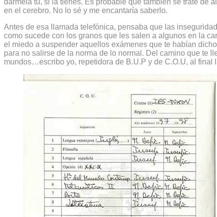
dármela tú, si la tienes. Es probable que también se trate d
en el cerebro. No lo sé y me encantaría saberlo.
Antes de esa llamada telefónica, pensaba que las insegurida
como sucede con los granos que les salen a algunos en la ca
el miedo a suspender aquellos exámenes que te habían dicho
para no salirse de la norma de lo normal. Del camino que te lle
mundos…escribo yo, repetidora de B.U.P y de C.O.U, al final 