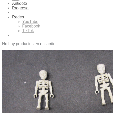
Antídoto
Progreso
Redes
YouTube
Facebook
TikTok
No hay productos en el carrito.