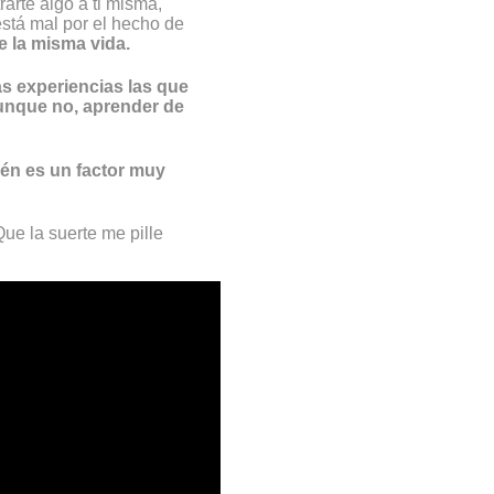
arte algo a ti misma,
está mal por el hecho de
e la misma vida.
as experiencias las que
aunque no, aprender de
ién es un factor muy
ue la suerte me pille