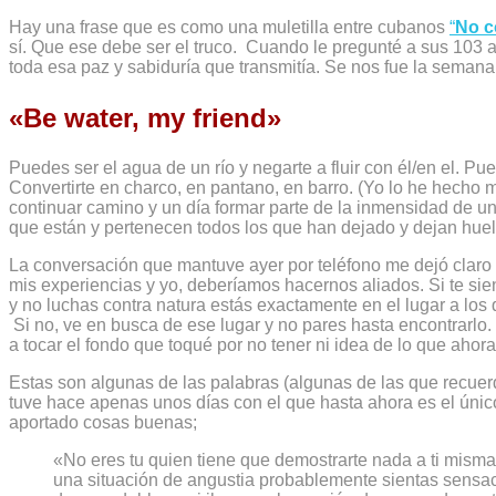
Hay una frase que es como una muletilla entre cubanos
“
No c
sí. Que ese debe ser el truco. Cuando le pregunté a sus 103 
toda esa paz y sabiduría que transmitía. Se nos fue la semana
«Be water, my friend»
Puedes ser el agua de un río y negarte a fluir con él/en el. Pu
Convertirte en charco, en pantano, en barro. (Yo lo he hecho 
continuar camino y un día formar parte de la inmensidad de un
que están y pertenecen todos los que han dejado y dejan huel
La conversación que mantuve ayer por teléfono me dejó claro
mis experiencias y yo, deberíamos hacernos aliados. Si te sie
y no luchas contra natura estás exactamente en el lugar a lo
Si no, ve en busca de ese lugar y no pares hasta encontrarlo.
a tocar el fondo que toqué por no tener ni idea de lo que ahora
Estas son algunas de las palabras (algunas de las que recuerd
tuve hace apenas unos días con el que hasta ahora es el úni
aportado cosas buenas;
«No eres tu quien tiene que demostrarte nada a ti misma
una situación de angustia probablemente sientas sens