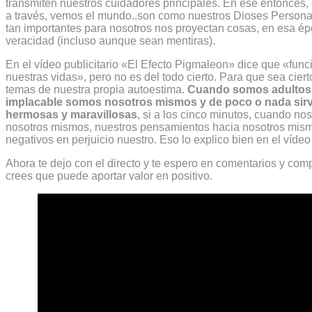
transmiten nuestros cuidadores principales. En ese entonces, e
a través, vemos el mundo..son como nuestros Dioses Persona
tan importantes para nosotros nos proyectan cosas, en esa é
veracidad (incluso aunque sean mentiras).
En el vídeo publicitario «El Efecto Pigmaleon» dice que «fun
nuestras vidas», pero no es del todo cierto. Para que sea cier
temas de nuestra propia autoestima.
Cuando somos adultos 
implacable somos nosotros mismos y de poco o nada sir
hermosas y maravillosas
, si a los cinco minutos, cuando n
nosotros mismos, nuestros pensamientos hacia nosotros mismo
negativos en perjuicio nuestro. Eso lo explico bien en el víde
Ahora te dejo con el directo y te espero en comentarios y com
crees que puede aportar valor en positivo.