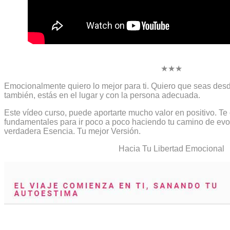
★★★
Emocionalmente quiero lo mejor para ti. Quiero que seas desde
también, estás en el lugar y con la persona adecuada.
Este vídeo curso, puede aportarte mucho valor en positivo. Te
fundamentales para ir poco a poco haciendo tu camino de evol
verdadera Esencia. Tu mejor Versión.
Hacia Tu Libertad Emocional