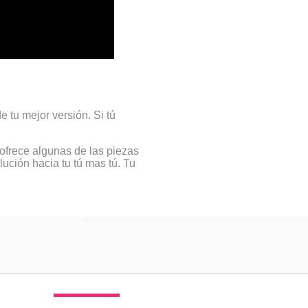
 tu mejor versión. Si tú
 ofrece algunas de las piezas
ución hacia tu tú mas tú. Tu