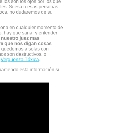
llos son los ojos por los que
les. Si esa o esas personas
poca, no dudaremos de su
ciona en cualquier momento de
to, hay que sanar y entender
nuestro juez mas
ve que nos digan cosas
os quedemos a solas con
s son destructivos, o
o
Vergüenza Tóxica
.
partiendo esta información si