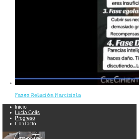
Fases Relación Narcisista
Inicio
Lucia Celis
Progreso
ConTacto