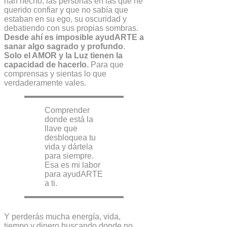
han hecho, las personas en las que he
querido confiar y que no sabía que
estaban en su ego, su oscuridad y
debatiendo con sus propias sombras.
Desde ahí es imposible ayudARTE a
sanar algo sagrado y profundo
.
Solo el AMOR y la Luz tienen la
capacidad de hacerlo.
Para que
comprensas y sientas lo que
verdaderamente vales.
Comprender
donde está la
llave que
desbloquea tu
vida y dártela
para siempre.
Esa es mi labor
para ayudARTE
a ti.
Y perderás mucha energía, vida,
tiempo y dinero buscando donde no